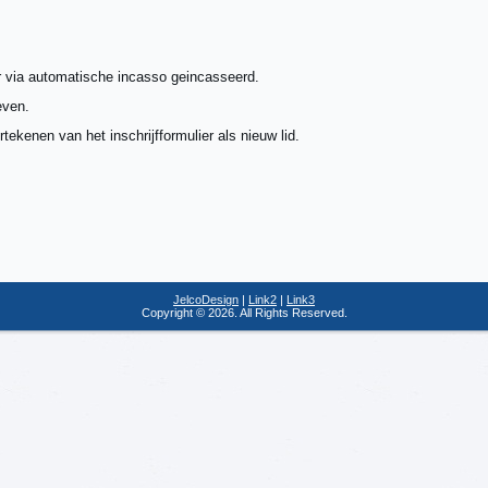
r via automatische incasso geincasseerd.
even.
ekenen van het inschrijfformulier als nieuw lid.
JelcoDesign
|
Link2
|
Link3
Copyright © 2026. All Rights Reserved.