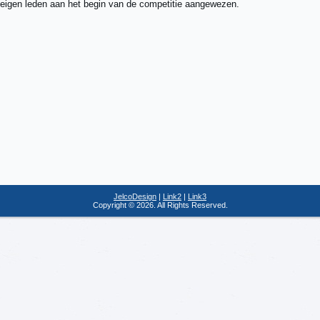
e eigen leden aan het begin van de competitie aangewezen.
JelcoDesign
|
Link2
|
Link3
Copyright © 2026. All Rights Reserved.